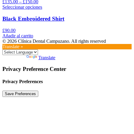
£
135.00
–
£
150.00
Seleccionar opciones
Black Embroidered Shirt
£
90.00
Añadir al carrito
© 2026 Clínica Dental Campuzano. All rights reserved
Translate »
Powered by
Translate
Privacy Preference Center
Privacy Preferences